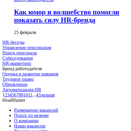
Как юмор и волшебство помогли
показать силу HR-бренда
25 февраля
HR-беседы
Управление персоналом
Поиск персонала
Собеседования
HR-маркетинг
Бренд работодателя
Оценка и развитие навыков
Трудовое право
Обновления
Автоматизация HR
1
2
3
4
5
6
7
8
9
10
11
...
43
дальше
HeadHunter
Размещение вакансий
Поиск по резюме
О компании
Наши вакансии