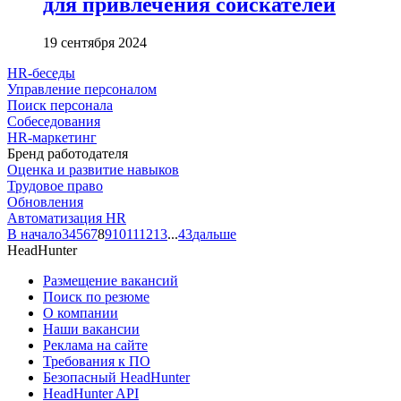
для привлечения соискателей
19 сентября 2024
HR-беседы
Управление персоналом
Поиск персонала
Собеседования
HR-маркетинг
Бренд работодателя
Оценка и развитие навыков
Трудовое право
Обновления
Автоматизация HR
В начало
3
4
5
6
7
8
9
10
11
12
13
...
43
дальше
HeadHunter
Размещение вакансий
Поиск по резюме
О компании
Наши вакансии
Реклама на сайте
Требования к ПО
Безопасный HeadHunter
HeadHunter API