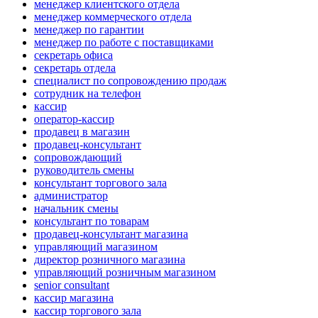
менеджер клиентского отдела
менеджер коммерческого отдела
менеджер по гарантии
менеджер по работе с поставщиками
секретарь офиса
секретарь отдела
специалист по сопровождению продаж
сотрудник на телефон
кассир
оператор-кассир
продавец в магазин
продавец-консультант
сопровождающий
руководитель смены
консультант торгового зала
администратор
начальник смены
консультант по товарам
продавец-консультант магазина
управляющий магазином
директор розничного магазина
управляющий розничным магазином
senior consultant
кассир магазина
кассир торгового зала