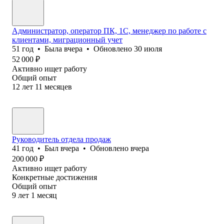
Администратор, оператор ПК, 1С, менеджер по работе с
клиентами, миграционный учет
51
год
•
Была
вчера
•
Обновлено
30 июля
52 000
₽
Активно ищет работу
Общий опыт
12
лет
11
месяцев
Руководитель отдела продаж
41
год
•
Был
вчера
•
Обновлено
вчера
200 000
₽
Активно ищет работу
Конкретные достижения
Общий опыт
9
лет
1
месяц