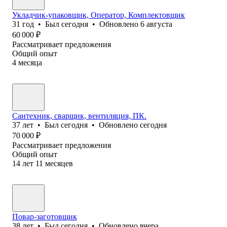
Укладчик-упаковщик, Оператор, Комплектовщик
31
год
•
Был
сегодня
•
Обновлено
6 августа
60 000
₽
Рассматривает предложения
Общий опыт
4
месяца
Сантехник, сварщик, вентиляция, ПК.
37
лет
•
Был
сегодня
•
Обновлено
сегодня
70 000
₽
Рассматривает предложения
Общий опыт
14
лет
11
месяцев
Повар-заготовщик
38
лет
•
Был
сегодня
•
Обновлено
вчера