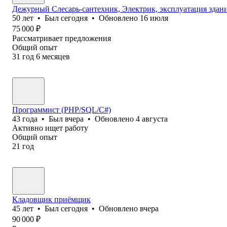
Дежурный Слесарь-сантехник, Электрик, эксплуатация здани
50
лет
•
Был
сегодня
•
Обновлено
16 июля
75 000
₽
Рассматривает предложения
Общий опыт
31
год
6
месяцев
Программист (PHP/SQL/C#)
43
года
•
Был
вчера
•
Обновлено
4 августа
Активно ищет работу
Общий опыт
21
год
Кладовщик приёмщик
45
лет
•
Был
сегодня
•
Обновлено
вчера
90 000
₽