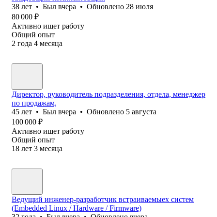
38
лет
•
Был
вчера
•
Обновлено
28 июля
80 000
₽
Активно ищет работу
Общий опыт
2
года
4
месяца
Директор, руководитель подразделения, отдела, менеджер
по продажам,
45
лет
•
Был
вчера
•
Обновлено
5 августа
100 000
₽
Активно ищет работу
Общий опыт
18
лет
3
месяца
Ведущий инженер-разработчик встраиваемыех систем
(Embedded Linux / Hardware / Firmware)
32
года
•
Был
вчера
•
Обновлено
вчера