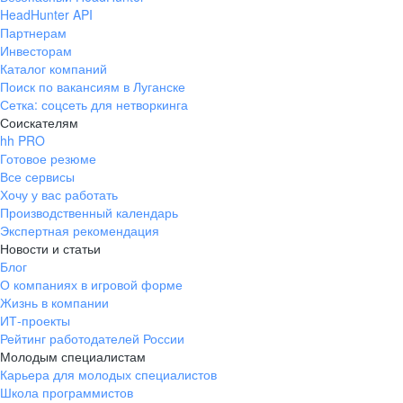
и единомышленников
HeadHunter API
карьерный рост
Белая зарплата всегда
Партнерам
Инвесторам
вовремя
Каталог компаний
Поиск по вакансиям в Луганске
Сетка: соцсеть для нетворкинга
Директор
Соискателям
региона
400 000+
компаний
hh PRO
доверяют нам в вопросе
Полный соцпакет:
Готовое резюме
закупок
Все сервисы
оплачиваемые отпуска
Территориальный
Хочу у вас работать
управляющий
Производственный календарь
и больничные
Где работать? Тебе выбирать!
Экспертная рекомендация
Новости и статьи
Наши офисы находятся в Москве, Нижнем
Блог
Директор
Что тебя ждет?
Новгороде, Коврове и Владимире.
О компаниях в игровой форме
магазина
Жизнь в компании
Наши вакансии
Готов сделать
Есть возможность работать удаленно
ИТ-проекты
из любой точки мира.
Рейтинг работодателей России
первый шаг
Старший
Молодым специалистам
в карьере?
менеджер
Карьера для молодых специалистов
Школа программистов