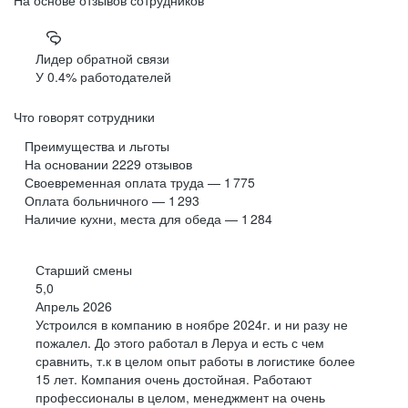
Ви.Tech — это люди
общая площадь всех складов
и распределительных центров
Нас более 530 крутых специалистов,
которые вкладываются в каждый проект на 100%.
Лидер обратной связи
У 0.4% работодателей
Все высоконагруженные системы для бизнеса
мы пишем своими силами с чистого листа: начиная
с высокоуровневого дизайна и архитектуры и заканчивая
Что говорят сотрудники
тестированием.
Преимущества и льготы
На основании
2229
отзывов
Своевременная оплата труда — 1 775
Оплата больничного — 1 293
Наличие кухни, места для обеда — 1 284
Старший смены
2 млн
Твой успех –
5,0
оригинальных товаров
Апрель 2026
100 000
наш приоритет
Устроился в компанию в ноябре 2024г. и ни разу не
до
пожалел. До этого работал в Леруа и есть с чем
сравнить, т.к в целом опыт работы в логистике более
заказов ежедневно
15 лет. Компания очень достойная. Работают
профессионалы в целом, менеджмент на очень