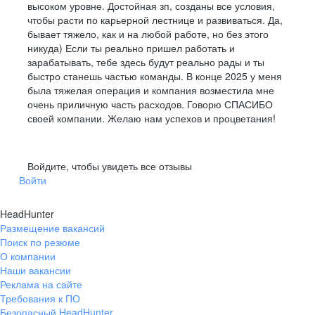
высоком уровне. Достойная зп, созданы все условия,
Личный наставник на время адаптации
чтобы расти по карьерной лестнице и развиваться. Да,
бывает тяжело, как и на любой работе, но без этого
никуда) Если ты реально пришел работать и
Бесплатное обучение в нашем
зарабатывать, тебе здесь будут реально рады и ты
быстро станешь частью команды. В конце 2025 у меня
корпоративном университете
Мы предлагаем
была тяжелая операция и компания возместила мне
очень приличную часть расходов. Говорю СПАСИБО
надежность
своей компании. Желаю нам успехов и процветания!
Команда
Индивидуальный план развития
каждому сотруднику
Наши основатели и топ-менеджмент –
INFORCE, GIGANT, Grizzly
–
Войдите, чтобы увидеть все отзывы
выпускники ведущих вузов столицы и мира.
собственные торговые марки
Поддержка инициатив и возможность
Войти
реализовать свои идеи
Нас объединяет любовь к своему делу
Какие технологии
HeadHunter
и стремление делать мир лучше.
Официальное
мы используем
Размещение вакансий
Поиск по резюме
трудоустройство с первого
О компании
рабочего дня
Наши вакансии
Реклама на сайте
Здесь ты найдешь не только
Быстрый
Требования к ПО
коллег,
но
Безопасный HeadHunter