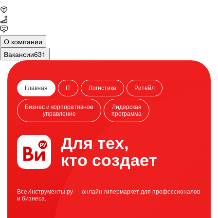
·
О компании
Вакансии
631
Главная
IT
Логистика
Ритейл
Бизнес и корпоративное
Лидерская
управление
программа
Для тех,
кто создает
ВсеИнструменты.ру — онлайн-гипермаркет для профессионалов
и бизнеса.