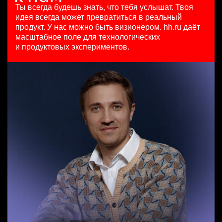
HeadHunter::Коммерческий департамент
125000 - 175000 ₽
4 авг. 2026
Ты всегда будешь знать, что тебя услышат.
Твоя
вчера
Ярославль
з/п не указана
идея всегда может превратиться в реальный
Продуктовый маркетолог b2b, брендинговые продукты
з/п не указана
Москва
продукт.
У нас можно быть визионером. hh.ru даёт
HeadHunter::Департамент маркетинга
Москва
масштабное поле для технологических
Менеджер по продажам B2B (сегмент SMB)
20 июл. 2026
и продуктовых экспериментов.
HeadHunter::Телефонные продажи
з/п не указана
Key Account Manager (EdTech)
5 авг. 2026
Москва
HeadHunter::Коммерческий департамент
97000 - 161000 ₽
4 авг. 2026
Ярославль
150000 ₽
Нижний Новгород