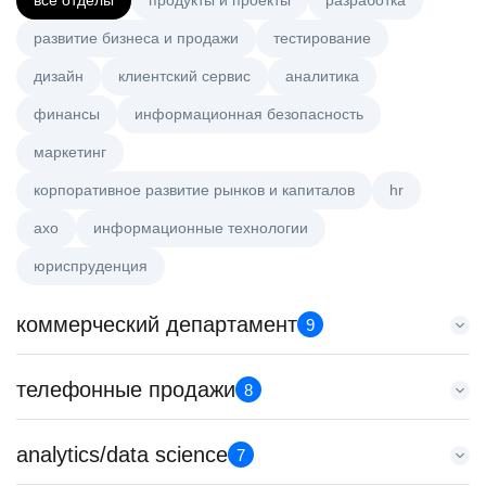
все отделы
продукты и проекты
разработка
развитие бизнеса и продажи
тестирование
дизайн
клиентский сервис
аналитика
финансы
информационная безопасность
маркетинг
корпоративное развитие рынков и капиталов
hr
axo
информационные технологии
юриспруденция
коммерческий департамент
9
Аналитик данных (направление Enterprise продаж)
телефонные продажи
8
HeadHunter::Коммерческий департамент
4 авг. 2026
Специалист телемаркетинга
analytics/data science
з/п не указана
7
HeadHunter::Телефонные продажи
Москва