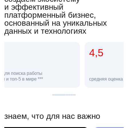
и эффективный
платформенный бизнес,
основанный на уникальных
данных и технологиях
4,5
20
сотруд
средняя оценка hh.ru как работодателя **
в hh.ru
знаем, что для нас важно