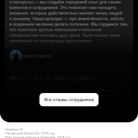
и процессы — мы создаём передовой опыт для наших
клиентов и сотрудников. Это помогает нам находить
решения, которые действительно меняют жизнь людей
к лучшему. Наша культура — про вовлечённость, заботу
и искреннее желание делать полезное. Мы гордимся тем,
что помогаем крутым компаниям и классным
специалистам находить друг друга. Быть частью таких
изменений по‑настоящему вдохновляет.
Сергей Чертов
hh.ru — это не просто работа
Это эмпатичные люди, заслуженные победы и дух
свободы. Мы помогаем миру и создаём лучший сервис
Все отзывы сотрудников
по поиску работы в стране.
Ольга Емельянова
*команда hh
**по данным Dream Job, 2025 год
***по данным рейтинга Similarweb, 2024 год