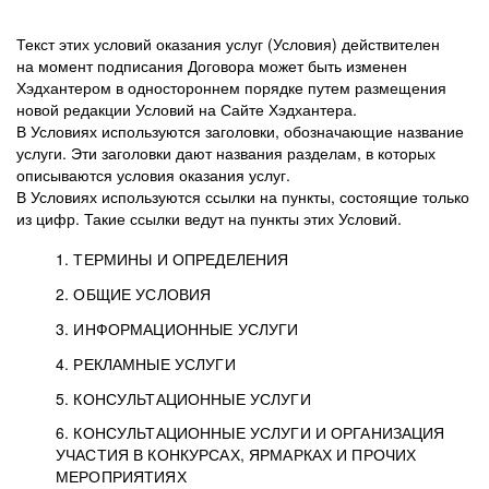
Текст этих условий оказания услуг (Условия) действителен
на момент подписания Договора может быть изменен
Хэдхантером в одностороннем порядке путем размещения
новой редакции Условий на Сайте Хэдхантера.
В Условиях используются заголовки, обозначающие название
услуги. Эти заголовки дают названия разделам, в которых
описываются условия оказания услуг.
В Условиях используются ссылки на пункты, состоящие только
из цифр. Такие ссылки ведут на пункты этих Условий.
1. ТЕРМИНЫ И ОПРЕДЕЛЕНИЯ
2. ОБЩИЕ УСЛОВИЯ
3. ИНФОРМАЦИОННЫЕ УСЛУГИ
1.1. Хэдхантер, или
Хэдхантер, ООО
4. РЕКЛАМНЫЕ УСЛУГИ
HeadHunter, или
«Хэдхантер», ИНН
2.1. Типы и статусы регистрации
5. КОНСУЛЬТАЦИОННЫЕ УСЛУГИ
Исполнитель
7718620740, адрес:
Типы регистрации
3.1. Предоставление доступа к базе данных
2.2. Активация услуг
6. КОНСУЛЬТАЦИОННЫЕ УСЛУГИ И ОРГАНИЗАЦИЯ
125047, г. Москва,
резюме с предложениями Соискателей
Описание и активация
УЧАСТИЯ В КОНКУРСАХ, ЯРМАРКАХ И ПРОЧИХ
2.1.1. Заказчику может быть присвоен один
4.0. Общие условия оказания рекламных услуг
внутригородская
о трудоустройстве с возможностью просмотра
МЕРОПРИЯТИЯХ
из Типов регистраций.
территория
4.0.1. Хэдхантер оказывает Заказчику услугу