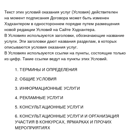
Текст этих условий оказания услуг (Условия) действителен
на момент подписания Договора может быть изменен
Хэдхантером в одностороннем порядке путем размещения
новой редакции Условий на Сайте Хэдхантера.
В Условиях используются заголовки, обозначающие название
услуги. Эти заголовки дают названия разделам, в которых
описываются условия оказания услуг.
В Условиях используются ссылки на пункты, состоящие только
из цифр. Такие ссылки ведут на пункты этих Условий.
1. ТЕРМИНЫ И ОПРЕДЕЛЕНИЯ
2. ОБЩИЕ УСЛОВИЯ
3. ИНФОРМАЦИОННЫЕ УСЛУГИ
1.1. Хэдхантер, или
Хэдхантер, ООО
4. РЕКЛАМНЫЕ УСЛУГИ
HeadHunter, или
«Хэдхантер», ИНН
2.1. Типы и статусы регистрации
5. КОНСУЛЬТАЦИОННЫЕ УСЛУГИ
Исполнитель
7718620740, адрес:
Типы регистрации
3.1. Предоставление доступа к базе данных
2.2. Активация услуг
6. КОНСУЛЬТАЦИОННЫЕ УСЛУГИ И ОРГАНИЗАЦИЯ
125047, г. Москва,
резюме с предложениями Соискателей
Описание и активация
УЧАСТИЯ В КОНКУРСАХ, ЯРМАРКАХ И ПРОЧИХ
2.1.1. Заказчику может быть присвоен один
4.0. Общие условия оказания рекламных услуг
внутригородская
о трудоустройстве с возможностью просмотра
МЕРОПРИЯТИЯХ
из Типов регистраций.
территория
4.0.1. Хэдхантер оказывает Заказчику услугу