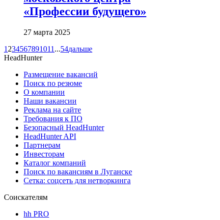
«Профессии будущего»
27 марта 2025
1
2
3
4
5
6
7
8
9
10
11
...
54
дальше
HeadHunter
Размещение вакансий
Поиск по резюме
О компании
Наши вакансии
Реклама на сайте
Требования к ПО
Безопасный HeadHunter
HeadHunter API
Партнерам
Инвесторам
Каталог компаний
Поиск по вакансиям в Луганске
Сетка: соцсеть для нетворкинга
Соискателям
hh PRO