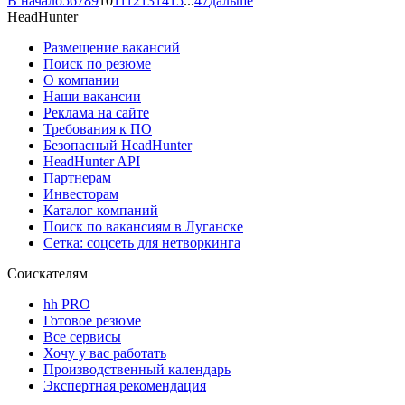
В начало
5
6
7
8
9
10
11
12
13
14
15
...
47
дальше
HeadHunter
Размещение вакансий
Поиск по резюме
О компании
Наши вакансии
Реклама на сайте
Требования к ПО
Безопасный HeadHunter
HeadHunter API
Партнерам
Инвесторам
Каталог компаний
Поиск по вакансиям в Луганске
Сетка: соцсеть для нетворкинга
Соискателям
hh PRO
Готовое резюме
Все сервисы
Хочу у вас работать
Производственный календарь
Экспертная рекомендация