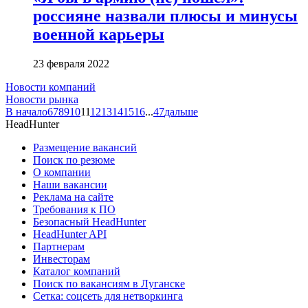
россияне назвали плюсы и минусы
военной карьеры
23 февраля 2022
Новости компаний
Новости рынка
В начало
6
7
8
9
10
11
12
13
14
15
16
...
47
дальше
HeadHunter
Размещение вакансий
Поиск по резюме
О компании
Наши вакансии
Реклама на сайте
Требования к ПО
Безопасный HeadHunter
HeadHunter API
Партнерам
Инвесторам
Каталог компаний
Поиск по вакансиям в Луганске
Сетка: соцсеть для нетворкинга