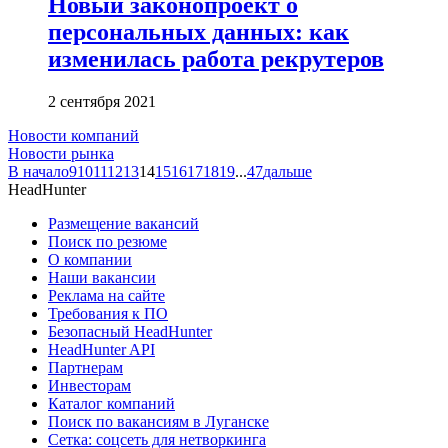
Новый законопроект о
персональных данных: как
изменилась работа рекрутеров
2 сентября 2021
Новости компаний
Новости рынка
В начало
9
10
11
12
13
14
15
16
17
18
19
...
47
дальше
HeadHunter
Размещение вакансий
Поиск по резюме
О компании
Наши вакансии
Реклама на сайте
Требования к ПО
Безопасный HeadHunter
HeadHunter API
Партнерам
Инвесторам
Каталог компаний
Поиск по вакансиям в Луганске
Сетка: соцсеть для нетворкинга