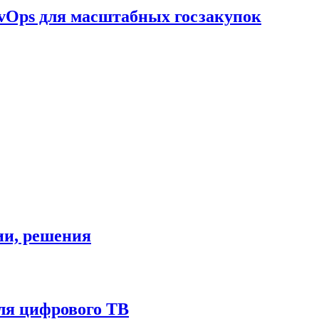
evOps для масштабных госзакупок
гии, решения
ля цифрового ТВ