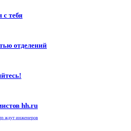
 с тебя
етью отделений
яйтесь!
истов hh.ru