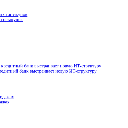
 госзакупок
редитный банк выстраивает новую ИТ-структуру
дажах