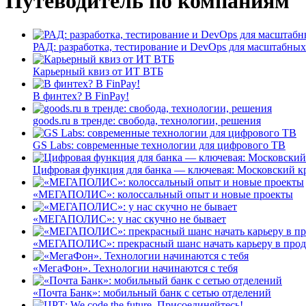
Путеводитель по компаниям
РАД: разработка, тестирование и DevOps для масштабных
Карьерный квиз от ИТ ВТБ
В финтех? В FinPay!
goods.ru в тренде: свобода, технологии, решения
GS Labs: современные технологии для цифрового ТВ
Цифровая функция для банка — ключевая: Московский к
«МЕГАПОЛИС»: колоссальный опыт и новые проекты
«МЕГАПОЛИС»: у нас скучно не бывает
«МЕГАПОЛИС»: прекрасный шанс начать карьеру в про
«МегаФон». Технологии начинаются с тебя
«Почта Банк»: мобильный банк с сетью отделений