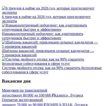
6 трендов в найме на 2026 год, которые прогнозируют
эксперты
Навыкоцентричный онбординг: как адаптировать
сотрудников быстрее и эффективнее
Шаблоны вакансий: привлекаем сильных кандидатов —
5 примеров вакансий
Система двойного отсева: как на 90% сократить бесполезные
собеседования в сфере услуг
Вакансии дня
Менеджер по транспортной
логистике
от
80 000
до
100 000
₽
Калипсо, Луганск
Оператор экструзионной
линии
от
70 000
до
90 000
₽
ДОНРЕАЛПАК, Луганск