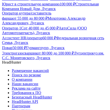
Юрист в строительную компанию
100 000
₽
Строительная
Компания Новый Дом, Луганск
Оператор кутера/составитель
фарша
от
55 000
до
80 000
₽
Мохотонко Александр
Александрович, Луганск
Оператор 1С
от
40 000
до
45 000
₽
АвтоСила (ООО
Автомотозапчасть), Луганск
Ассистент HR/оператор
60 000
₽
Федеральная розничная сеть
Семья, Луганск
Повар
50 000
₽
Гурмангрупп, Луганск
Электрогазосварщик
от
80 000
до
100 000
₽
Лугцентрокуз им.
С.С. Монятовского, Луганск
HeadHunter
Размещение вакансий
Поиск по резюме
О компании
Наши вакансии
Реклама на сайте
Требования к ПО
Безопасный HeadHunter
HeadHunter API
Партнерам