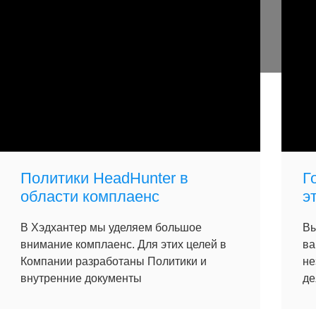
Политики HeadHunter в
Г
области комплаенс
э
В Хэдхантер мы уделяем большое
Вы
внимание комплаенс. Для этих целей в
ва
Компании разработаны Политики и
не
внутренние документы
де