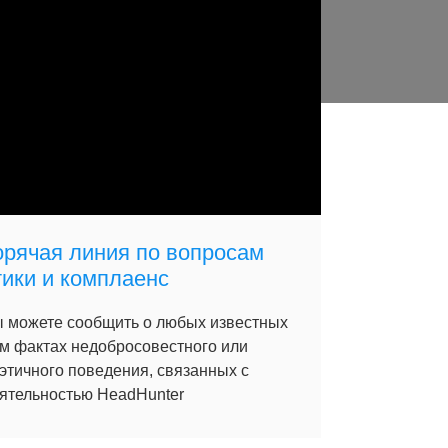
орячая линия по вопросам
тики и комплаенс
 можете сообщить о любых известных
м фактах недобросовестного или
этичного поведения, связанных с
ятельностью HeadHunter