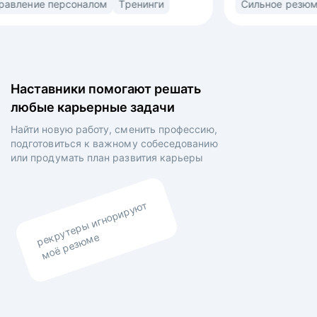
орт
Управление персоналом
Тренинги
ьная
(market/product fit) в найме. Знаю ожидания
рекрутеров, нанимающих менеджеров
овленных
и владельцев компаний. • Выстраиваю
сторителлинг в резюме и самопрезентации для
а на рынок
раскрытия вашей профессиональной личности •
Наставники помогают решать
ий •
Выравниваю ваши личные цели и планы
любые карьерные задачи
боты,
работодателя.
ыявления
Найти новую работу, сменить профессию,
роения
подготовиться к важному собеседованию
о итогам
или продумать план
развития карьеры
аказчиков
рекрутеры игнорируют
моё резюме