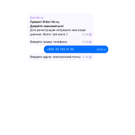
Бот-hh.ru
Привет! Я бот hh.ru.
Давайте знакомиться!
Для регистрации отправьте нам ваши
данные. Всего три шага :)
12:20
Введите номер телефона.
12:20
+935 33 763 01 95
12:20
Введите адрес электронной почты
12:20
alesya-pochta@ya.ru.
12:20
Введите ваше имя
12:20