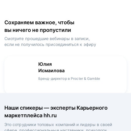
Сохраняем важное, чтобы
вы ничего не пропустили
Смотрите прошедшие вебинары в записи,
если не получилось присоединиться к эфиру
Игорь
Даниил
Юлия
Мария
Денис
Зуриев
Харламов
Исмаилова
Оборина
Мерзлов
Руководитель ИТ-проектов, международный
Head Product Manager в Ozon / ex-Huawei,
Бренд-директор в Procter & Gamble
Менеджер продукта в hh.ru
Креативный директор в XReady Lab, ex-КРОК
аэропорт Шереметьево, ex-Лукойл
Playrix
Наши спикеры — эксперты Карьерного
маркетплейса hh.ru
Это сотрудники топовых компаний и лидеры в своей
сфере, профессиональные наставники, психологи,