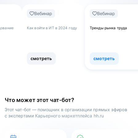
Вебинар
Вебинар
Веб
к войти в ИТ в 2024 году
Тренды рынка труда
Обнулять
как увол
работы и
сферу
смотреть
смотреть
смот
Что может этот чат-бот?
Этот чат-бот — помощник в организации прямых эфиров
с экспертами Карьерного маркетплейса hh.ru