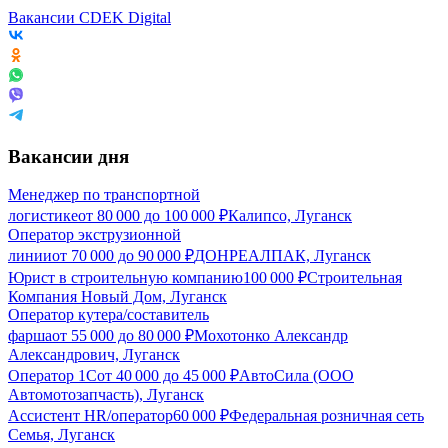
Вакансии CDEK Digital
Вакансии дня
Менеджер по транспортной
логистике
от
80 000
до
100 000
₽
Калипсо, Луганск
Оператор экструзионной
линии
от
70 000
до
90 000
₽
ДОНРЕАЛПАК, Луганск
Юрист в строительную компанию
100 000
₽
Строительная
Компания Новый Дом, Луганск
Оператор кутера/составитель
фарша
от
55 000
до
80 000
₽
Мохотонко Александр
Александрович, Луганск
Оператор 1С
от
40 000
до
45 000
₽
АвтоСила (ООО
Автомотозапчасть), Луганск
Ассистент HR/оператор
60 000
₽
Федеральная розничная сеть
Семья, Луганск