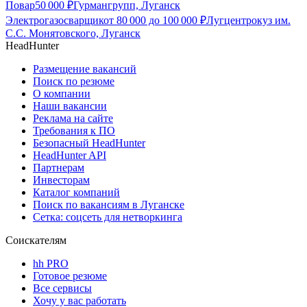
Повар
50 000
₽
Гурмангрупп, Луганск
Электрогазосварщик
от
80 000
до
100 000
₽
Лугцентрокуз им.
С.С. Монятовского, Луганск
HeadHunter
Размещение вакансий
Поиск по резюме
О компании
Наши вакансии
Реклама на сайте
Требования к ПО
Безопасный HeadHunter
HeadHunter API
Партнерам
Инвесторам
Каталог компаний
Поиск по вакансиям в Луганске
Сетка: соцсеть для нетворкинга
Соискателям
hh PRO
Готовое резюме
Все сервисы
Хочу у вас работать