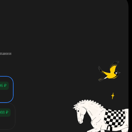
мпании
96
₽
088
₽