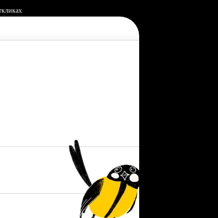
ткликах