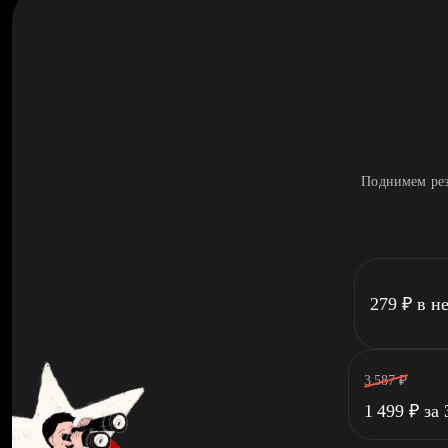
Поднимем рез
279
₽
в н
3 587
₽
1 499
₽
за 