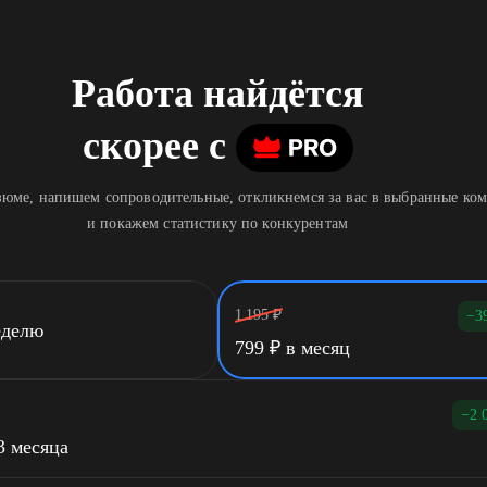
Работа найдётся
скорее
c
юме, напишем сопроводительные, откликнемся за вас в выбранные ко
и покажем статистику по конкурентам
1 195
₽
−3
еделю
799
₽
в месяц
−2 
3 месяца