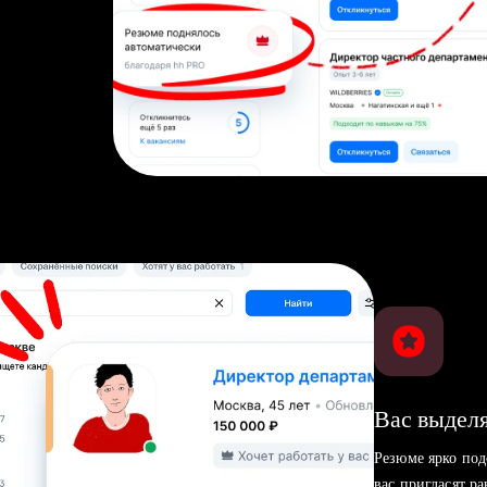
Вас выделя
Резюме ярко под
вас пригласят р