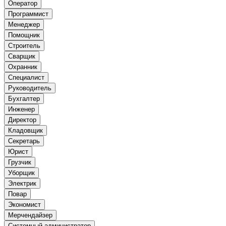
Оператор
Программист
Менеджер
Помощник
Строитель
Сварщик
Охранник
Специалист
Руководитель
Бухгалтер
Инженер
Директор
Кладовщик
Секретарь
Юрист
Грузчик
Уборщик
Электрик
Повар
Экономист
Мерчендайзер
Системный администратор